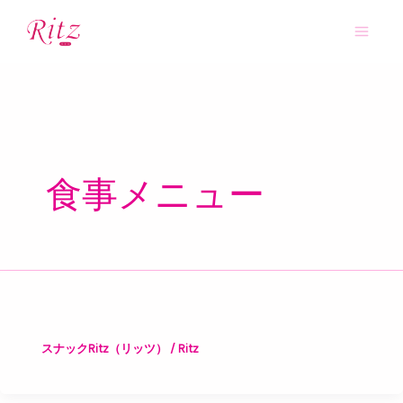
内
Mai
容
Men
を
ス
キ
ッ
プ
食事メニュー
スナックRitz（リッツ）
/
Ritz